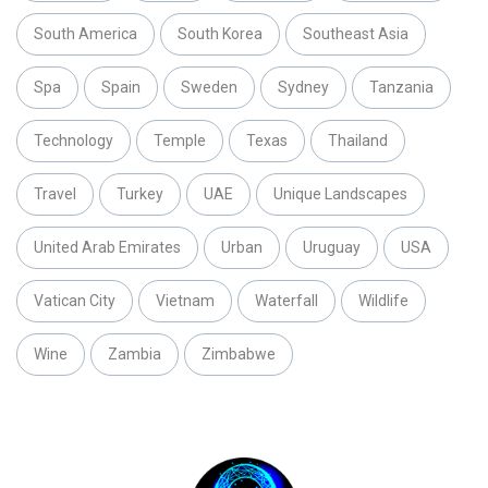
South America
South Korea
Southeast Asia
Spa
Spain
Sweden
Sydney
Tanzania
Technology
Temple
Texas
Thailand
Travel
Turkey
UAE
Unique Landscapes
United Arab Emirates
Urban
Uruguay
USA
Vatican City
Vietnam
Waterfall
Wildlife
Wine
Zambia
Zimbabwe