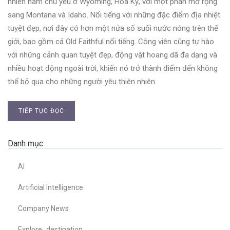
nhiên nằm chủ yếu ở Wyoming, Hoa Kỳ, với một phần mở rộng
sang Montana và Idaho. Nổi tiếng với những đặc điểm địa nhiệt
tuyệt đẹp, nơi đây có hơn một nửa số suối nước nóng trên thế
giới, bao gồm cả Old Faithful nổi tiếng. Công viên cũng tự hào
với những cảnh quan tuyệt đẹp, động vật hoang dã đa dạng và
nhiều hoạt động ngoài trời, khiến nó trở thành điểm đến không
thể bỏ qua cho những người yêu thiên nhiên.
TIẾP TỤC ĐỌC
Danh mục
AI
Artificial Intelligence
Company News
Explore_destination