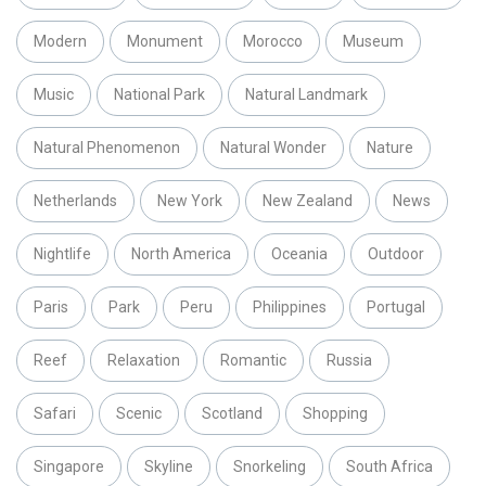
Modern
Monument
Morocco
Museum
Music
National Park
Natural Landmark
Natural Phenomenon
Natural Wonder
Nature
Netherlands
New York
New Zealand
News
Nightlife
North America
Oceania
Outdoor
Paris
Park
Peru
Philippines
Portugal
Reef
Relaxation
Romantic
Russia
Safari
Scenic
Scotland
Shopping
Singapore
Skyline
Snorkeling
South Africa