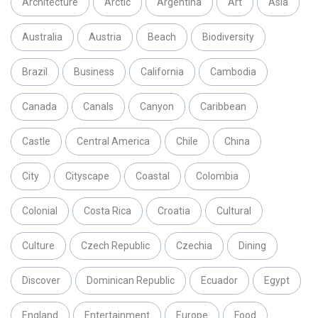
Architecture
Arctic
Argentina
Art
Asia
Australia
Austria
Beach
Biodiversity
Brazil
Business
California
Cambodia
Canada
Canals
Canyon
Caribbean
Castle
Central America
Chile
China
City
Cityscape
Coastal
Colombia
Colonial
Costa Rica
Croatia
Cultural
Culture
Czech Republic
Czechia
Dining
Discover
Dominican Republic
Ecuador
Egypt
England
Entertainment
Europe
Food