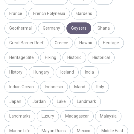
France
French Polynesia
Gardens
Geothermal
Germany
Geysers
Ghana
Great Barrier Reef
Greece
Hawaii
Heritage
Heritage Site
Hiking
Historic
Historical
History
Hungary
Iceland
India
Indian Ocean
Indonesia
Island
Italy
Japan
Jordan
Lake
Landmark
Landmarks
Luxury
Madagascar
Malaysia
Marine Life
Mayan Ruins
Mexico
Middle East