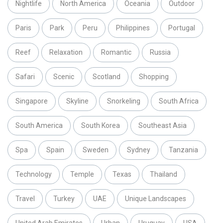
Nightlife
North America
Oceania
Outdoor
Paris
Park
Peru
Philippines
Portugal
Reef
Relaxation
Romantic
Russia
Safari
Scenic
Scotland
Shopping
Singapore
Skyline
Snorkeling
South Africa
South America
South Korea
Southeast Asia
Spa
Spain
Sweden
Sydney
Tanzania
Technology
Temple
Texas
Thailand
Travel
Turkey
UAE
Unique Landscapes
United Arab Emirates
Urban
Uruguay
USA