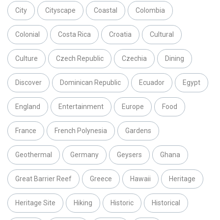
City
Cityscape
Coastal
Colombia
Colonial
Costa Rica
Croatia
Cultural
Culture
Czech Republic
Czechia
Dining
Discover
Dominican Republic
Ecuador
Egypt
England
Entertainment
Europe
Food
France
French Polynesia
Gardens
Geothermal
Germany
Geysers
Ghana
Great Barrier Reef
Greece
Hawaii
Heritage
Heritage Site
Hiking
Historic
Historical