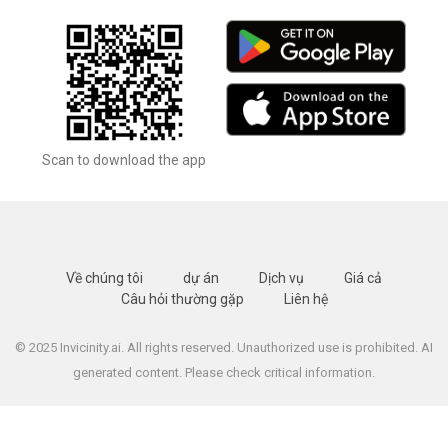
Scan to download the app
Về chúng tôi
dự án
Dịch vụ
Giá cả
Câu hỏi thường gặp
Liên hệ
© 2025 Invicinity.ai. All rights reserved. Unauthorized use is prohibited. AI
generated content. Please check critical information.