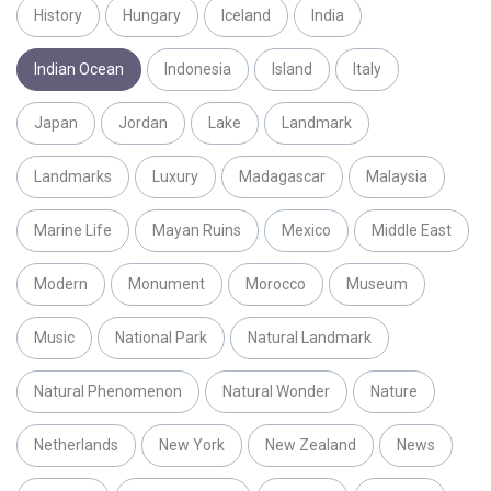
History
Hungary
Iceland
India
Indian Ocean
Indonesia
Island
Italy
Japan
Jordan
Lake
Landmark
Landmarks
Luxury
Madagascar
Malaysia
Marine Life
Mayan Ruins
Mexico
Middle East
Modern
Monument
Morocco
Museum
Music
National Park
Natural Landmark
Natural Phenomenon
Natural Wonder
Nature
Netherlands
New York
New Zealand
News