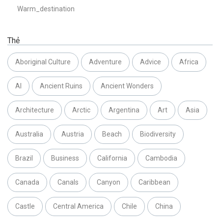
Warm_destination
Thẻ
Aboriginal Culture
Adventure
Advice
Africa
AI
Ancient Ruins
Ancient Wonders
Architecture
Arctic
Argentina
Art
Asia
Australia
Austria
Beach
Biodiversity
Brazil
Business
California
Cambodia
Canada
Canals
Canyon
Caribbean
Castle
Central America
Chile
China