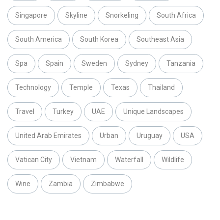
Singapore
Skyline
Snorkeling
South Africa
South America
South Korea
Southeast Asia
Spa
Spain
Sweden
Sydney
Tanzania
Technology
Temple
Texas
Thailand
Travel
Turkey
UAE
Unique Landscapes
United Arab Emirates
Urban
Uruguay
USA
Vatican City
Vietnam
Waterfall
Wildlife
Wine
Zambia
Zimbabwe