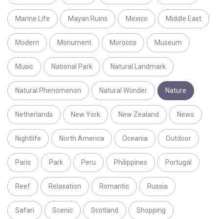
Marine Life
Mayan Ruins
Mexico
Middle East
Modern
Monument
Morocco
Museum
Music
National Park
Natural Landmark
Natural Phenomenon
Natural Wonder
Nature
Netherlands
New York
New Zealand
News
Nightlife
North America
Oceania
Outdoor
Paris
Park
Peru
Philippines
Portugal
Reef
Relaxation
Romantic
Russia
Safari
Scenic
Scotland
Shopping