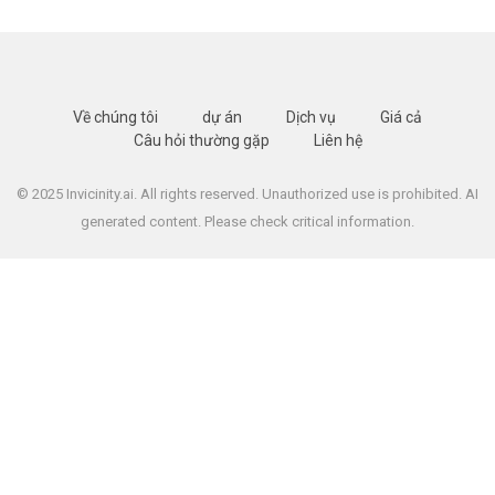
Về chúng tôi
dự án
Dịch vụ
Giá cả
Câu hỏi thường gặp
Liên hệ
© 2025 Invicinity.ai. All rights reserved. Unauthorized use is prohibited. AI
generated content. Please check critical information.