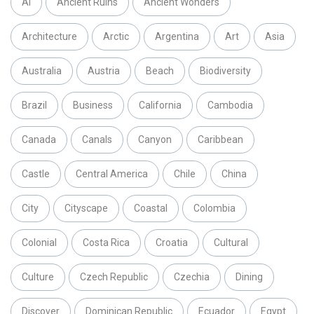
AI
Ancient Ruins
Ancient Wonders
Architecture
Arctic
Argentina
Art
Asia
Australia
Austria
Beach
Biodiversity
Brazil
Business
California
Cambodia
Canada
Canals
Canyon
Caribbean
Castle
Central America
Chile
China
City
Cityscape
Coastal
Colombia
Colonial
Costa Rica
Croatia
Cultural
Culture
Czech Republic
Czechia
Dining
Discover
Dominican Republic
Ecuador
Egypt