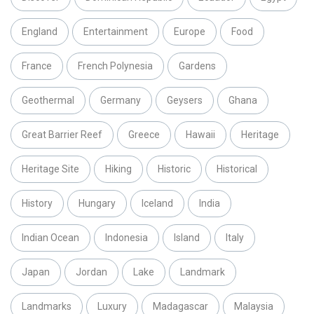
England
Entertainment
Europe
Food
France
French Polynesia
Gardens
Geothermal
Germany
Geysers
Ghana
Great Barrier Reef
Greece
Hawaii
Heritage
Heritage Site
Hiking
Historic
Historical
History
Hungary
Iceland
India
Indian Ocean
Indonesia
Island
Italy
Japan
Jordan
Lake
Landmark
Landmarks
Luxury
Madagascar
Malaysia