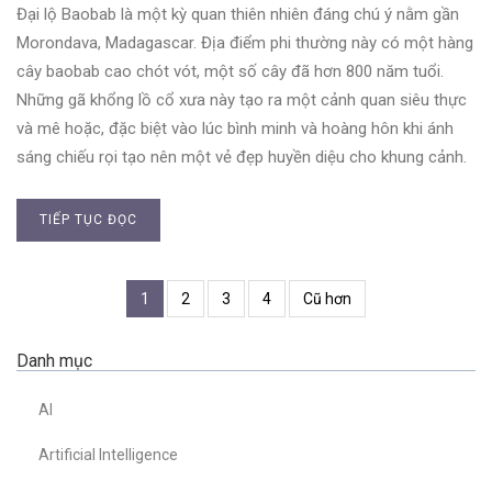
Đại lộ Baobab là một kỳ quan thiên nhiên đáng chú ý nằm gần
Morondava, Madagascar. Địa điểm phi thường này có một hàng
cây baobab cao chót vót, một số cây đã hơn 800 năm tuổi.
Những gã khổng lồ cổ xưa này tạo ra một cảnh quan siêu thực
và mê hoặc, đặc biệt vào lúc bình minh và hoàng hôn khi ánh
sáng chiếu rọi tạo nên một vẻ đẹp huyền diệu cho khung cảnh.
TIẾP TỤC ĐỌC
1
2
3
4
Cũ hơn
Danh mục
AI
Artificial Intelligence