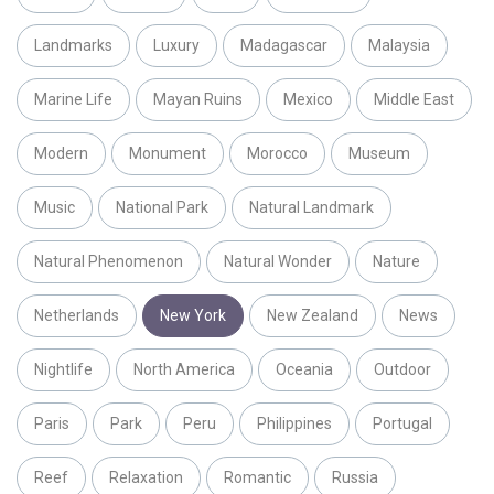
Landmarks
Luxury
Madagascar
Malaysia
Marine Life
Mayan Ruins
Mexico
Middle East
Modern
Monument
Morocco
Museum
Music
National Park
Natural Landmark
Natural Phenomenon
Natural Wonder
Nature
Netherlands
New York
New Zealand
News
Nightlife
North America
Oceania
Outdoor
Paris
Park
Peru
Philippines
Portugal
Reef
Relaxation
Romantic
Russia