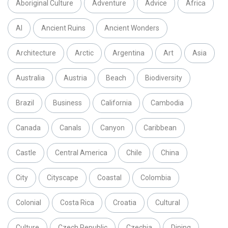
Aboriginal Culture
Adventure
Advice
Africa
AI
Ancient Ruins
Ancient Wonders
Architecture
Arctic
Argentina
Art
Asia
Australia
Austria
Beach
Biodiversity
Brazil
Business
California
Cambodia
Canada
Canals
Canyon
Caribbean
Castle
Central America
Chile
China
City
Cityscape
Coastal
Colombia
Colonial
Costa Rica
Croatia
Cultural
Culture
Czech Republic
Czechia
Dining