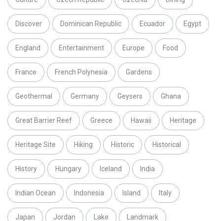
Discover
Dominican Republic
Ecuador
Egypt
England
Entertainment
Europe
Food
France
French Polynesia
Gardens
Geothermal
Germany
Geysers
Ghana
Great Barrier Reef
Greece
Hawaii
Heritage
Heritage Site
Hiking
Historic
Historical
History
Hungary
Iceland
India
Indian Ocean
Indonesia
Island
Italy
Japan
Jordan
Lake
Landmark