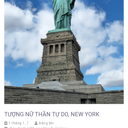
TƯỢNG NỮ THẦN TỰ DO, NEW YORK
1 tháng 1, 1
Đăng bởi