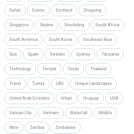
Safari
Scenic
Scotland
Shopping
Singapore
Skyline
Snorkeling
South Africa
South America
South Korea
Southeast Asia
Spa
Spain
Sweden
Sydney
Tanzania
Technology
Temple
Texas
Thailand
Travel
Turkey
UAE
Unique Landscapes
United Arab Emirates
Urban
Uruguay
USA
Vatican City
Vietnam
Waterfall
Wildlife
Wine
Zambia
Zimbabwe