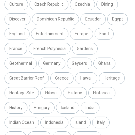
Culture
Czech Republic
Czechia
Dining
Discover
Dominican Republic
Ecuador
Egypt
England
Entertainment
Europe
Food
France
French Polynesia
Gardens
Geothermal
Germany
Geysers
Ghana
Great Barrier Reef
Greece
Hawaii
Heritage
Heritage Site
Hiking
Historic
Historical
History
Hungary
Iceland
India
Indian Ocean
Indonesia
Island
Italy