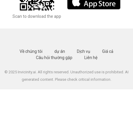
Scan to download the app
Về chúng tôi
dự án
Dịch vụ
Giá cả
Câu hỏi thường gặp
Liên hệ
© 2025 Invicinity.ai. All rights reserved. Unauthorized use is prohibited. AI
generated content. Please check critical information.