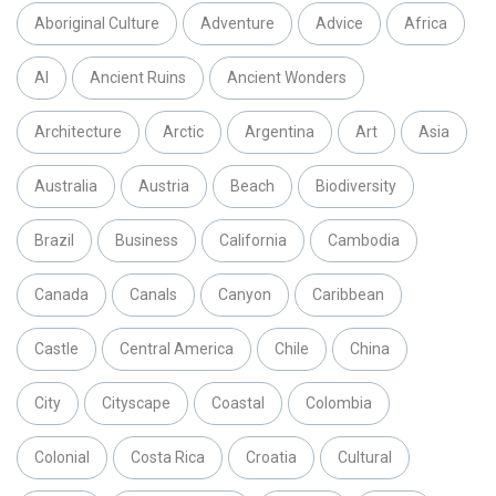
Aboriginal Culture
Adventure
Advice
Africa
AI
Ancient Ruins
Ancient Wonders
Architecture
Arctic
Argentina
Art
Asia
Australia
Austria
Beach
Biodiversity
Brazil
Business
California
Cambodia
Canada
Canals
Canyon
Caribbean
Castle
Central America
Chile
China
City
Cityscape
Coastal
Colombia
Colonial
Costa Rica
Croatia
Cultural