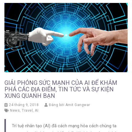
GIẢI PHÓNG SỨC MẠNH CỦA AI ĐỂ KHÁM
PHÁ CÁC ĐỊA ĐIỂM, TIN TỨC VÀ SỰ KIỆN
XUNG QUANH BẠN
24 tháng 9, 2018
Đăng bởi
Amit Gangwar
News
,
Travel
,
AI
Trí tuệ nhân tạo (AI) đã cách mạng hóa cách chúng ta