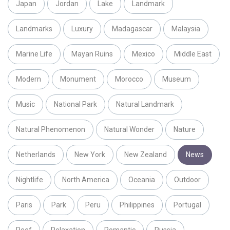
Japan
Jordan
Lake
Landmark
Landmarks
Luxury
Madagascar
Malaysia
Marine Life
Mayan Ruins
Mexico
Middle East
Modern
Monument
Morocco
Museum
Music
National Park
Natural Landmark
Natural Phenomenon
Natural Wonder
Nature
Netherlands
New York
New Zealand
News
Nightlife
North America
Oceania
Outdoor
Paris
Park
Peru
Philippines
Portugal