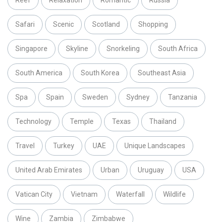
Reef
Relaxation
Romantic
Russia
Safari
Scenic
Scotland
Shopping
Singapore
Skyline
Snorkeling
South Africa
South America
South Korea
Southeast Asia
Spa
Spain
Sweden
Sydney
Tanzania
Technology
Temple
Texas
Thailand
Travel
Turkey
UAE
Unique Landscapes
United Arab Emirates
Urban
Uruguay
USA
Vatican City
Vietnam
Waterfall
Wildlife
Wine
Zambia
Zimbabwe