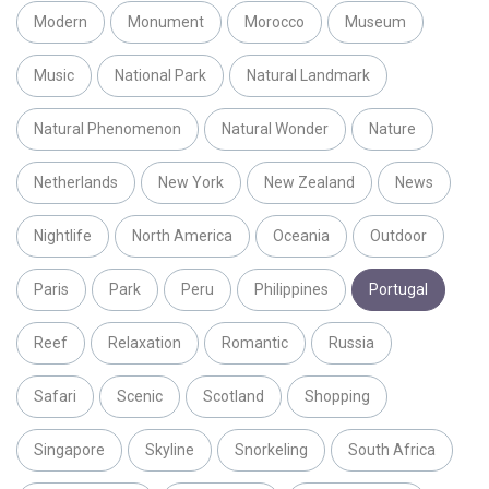
Modern
Monument
Morocco
Museum
Music
National Park
Natural Landmark
Natural Phenomenon
Natural Wonder
Nature
Netherlands
New York
New Zealand
News
Nightlife
North America
Oceania
Outdoor
Paris
Park
Peru
Philippines
Portugal
Reef
Relaxation
Romantic
Russia
Safari
Scenic
Scotland
Shopping
Singapore
Skyline
Snorkeling
South Africa