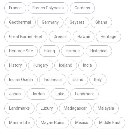
France
French Polynesia
Gardens
Geothermal
Germany
Geysers
Ghana
Great Barrier Reef
Greece
Hawaii
Heritage
Heritage Site
Hiking
Historic
Historical
History
Hungary
Iceland
India
Indian Ocean
Indonesia
Island
Italy
Japan
Jordan
Lake
Landmark
Landmarks
Luxury
Madagascar
Malaysia
Marine Life
Mayan Ruins
Mexico
Middle East