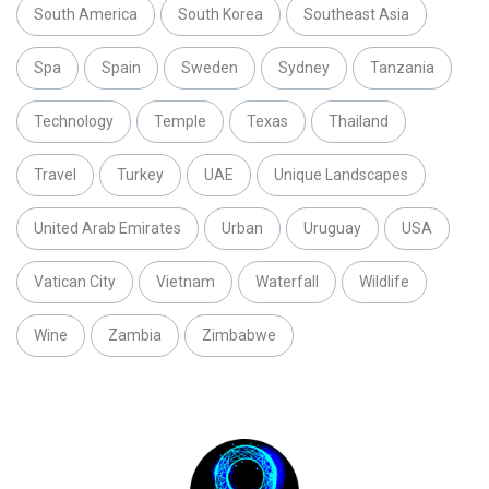
South America
South Korea
Southeast Asia
Spa
Spain
Sweden
Sydney
Tanzania
Technology
Temple
Texas
Thailand
Travel
Turkey
UAE
Unique Landscapes
United Arab Emirates
Urban
Uruguay
USA
Vatican City
Vietnam
Waterfall
Wildlife
Wine
Zambia
Zimbabwe