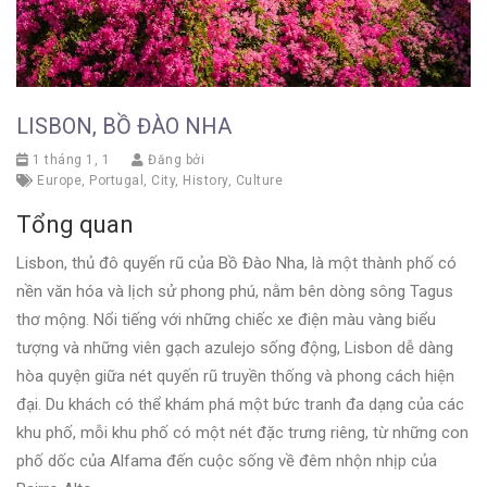
LISBON, BỒ ĐÀO NHA
1 tháng 1, 1
Đăng bởi
Europe
,
Portugal
,
City
,
History
,
Culture
Tổng quan
Lisbon, thủ đô quyến rũ của Bồ Đào Nha, là một thành phố có
nền văn hóa và lịch sử phong phú, nằm bên dòng sông Tagus
thơ mộng. Nổi tiếng với những chiếc xe điện màu vàng biểu
tượng và những viên gạch azulejo sống động, Lisbon dễ dàng
hòa quyện giữa nét quyến rũ truyền thống và phong cách hiện
đại. Du khách có thể khám phá một bức tranh đa dạng của các
khu phố, mỗi khu phố có một nét đặc trưng riêng, từ những con
phố dốc của Alfama đến cuộc sống về đêm nhộn nhịp của