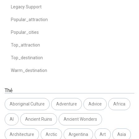
Legacy Support
Popular_attraction
Popular_cities
Top_attraction
Top_destination
Warm_destination
Thẻ
Aboriginal Culture
Adventure
Advice
Africa
AI
Ancient Ruins
Ancient Wonders
Architecture
Arctic
Argentina
Art
Asia