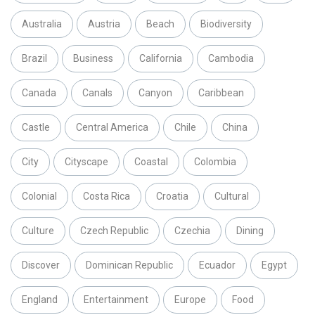
Australia
Austria
Beach
Biodiversity
Brazil
Business
California
Cambodia
Canada
Canals
Canyon
Caribbean
Castle
Central America
Chile
China
City
Cityscape
Coastal
Colombia
Colonial
Costa Rica
Croatia
Cultural
Culture
Czech Republic
Czechia
Dining
Discover
Dominican Republic
Ecuador
Egypt
England
Entertainment
Europe
Food