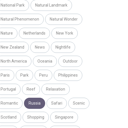
National Park
Natural Landmark
Natural Phenomenon
Natural Wonder
Nature
Netherlands
New York
New Zealand
News
Nightlife
North America
Oceania
Outdoor
Paris
Park
Peru
Philippines
Portugal
Reef
Relaxation
Romantic
Russia
Safari
Scenic
Scotland
Shopping
Singapore