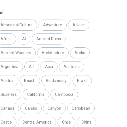
hẻ
Aboriginal Culture
Adventure
Advice
Africa
AI
Ancient Ruins
Ancient Wonders
Architecture
Arctic
Argentina
Art
Asia
Australia
Austria
Beach
Biodiversity
Brazil
Business
California
Cambodia
Canada
Canals
Canyon
Caribbean
Castle
Central America
Chile
China