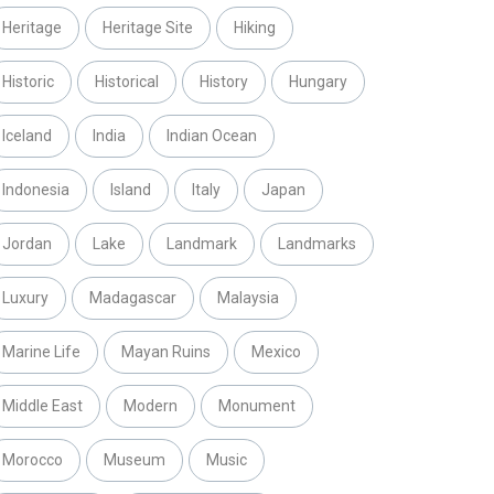
Heritage
Heritage Site
Hiking
Historic
Historical
History
Hungary
Iceland
India
Indian Ocean
Indonesia
Island
Italy
Japan
Jordan
Lake
Landmark
Landmarks
Luxury
Madagascar
Malaysia
Marine Life
Mayan Ruins
Mexico
Middle East
Modern
Monument
Morocco
Museum
Music