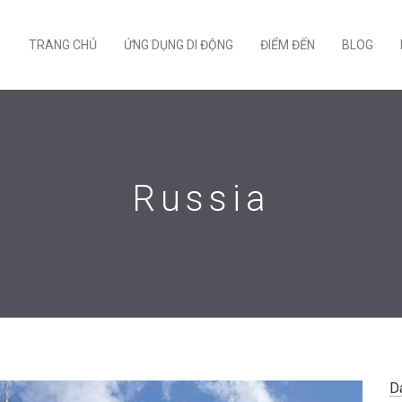
TRANG CHỦ
ỨNG DỤNG DI ĐỘNG
ĐIỂM ĐẾN
BLOG
Russia
D