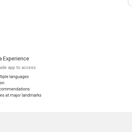
a Experience
ide app to access:
tiple languages
ion
recommendations
res at major landmarks