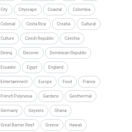
City
Cityscape
Coastal
Colombia
Colonial
Costa Rica
Croatia
Cultural
Culture
Czech Republic
Czechia
Dining
Discover
Dominican Republic
Ecuador
Egypt
England
Entertainment
Europe
Food
France
French Polynesia
Gardens
Geothermal
Germany
Geysers
Ghana
Great Barrier Reef
Greece
Hawaii