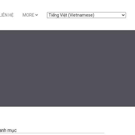
LIÊN HỆ
MORE
anh mục