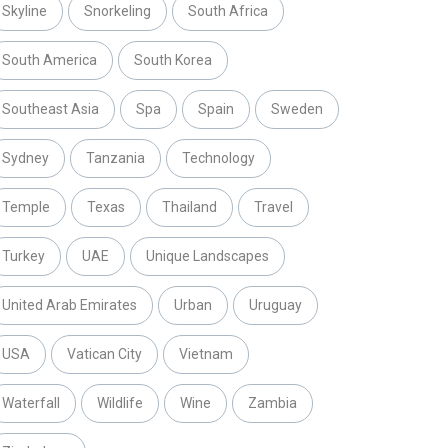
Skyline
Snorkeling
South Africa
South America
South Korea
Southeast Asia
Spa
Spain
Sweden
Sydney
Tanzania
Technology
Temple
Texas
Thailand
Travel
Turkey
UAE
Unique Landscapes
United Arab Emirates
Urban
Uruguay
USA
Vatican City
Vietnam
Waterfall
Wildlife
Wine
Zambia