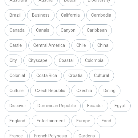
Australia
Austria
Beach
Biodiversity
Brazil
Business
California
Cambodia
Canada
Canals
Canyon
Caribbean
Castle
Central America
Chile
China
City
Cityscape
Coastal
Colombia
Colonial
Costa Rica
Croatia
Cultural
Culture
Czech Republic
Czechia
Dining
Discover
Dominican Republic
Ecuador
Egypt
England
Entertainment
Europe
Food
France
French Polynesia
Gardens