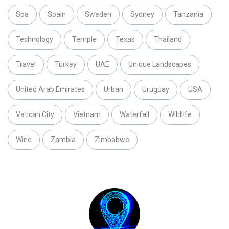
Spa
Spain
Sweden
Sydney
Tanzania
Technology
Temple
Texas
Thailand
Travel
Turkey
UAE
Unique Landscapes
United Arab Emirates
Urban
Uruguay
USA
Vatican City
Vietnam
Waterfall
Wildlife
Wine
Zambia
Zimbabwe