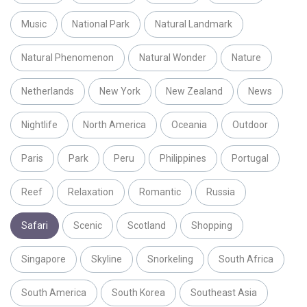
Music
National Park
Natural Landmark
Natural Phenomenon
Natural Wonder
Nature
Netherlands
New York
New Zealand
News
Nightlife
North America
Oceania
Outdoor
Paris
Park
Peru
Philippines
Portugal
Reef
Relaxation
Romantic
Russia
Safari
Scenic
Scotland
Shopping
Singapore
Skyline
Snorkeling
South Africa
South America
South Korea
Southeast Asia