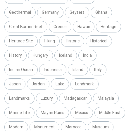
Geothermal
Germany
Geysers
Ghana
Great Barrier Reef
Greece
Hawaii
Heritage
Heritage Site
Hiking
Historic
Historical
History
Hungary
Iceland
India
Indian Ocean
Indonesia
Island
Italy
Japan
Jordan
Lake
Landmark
Landmarks
Luxury
Madagascar
Malaysia
Marine Life
Mayan Ruins
Mexico
Middle East
Modern
Monument
Morocco
Museum