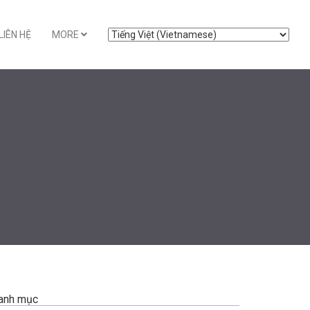
LIÊN HỆ
MORE
anh mục