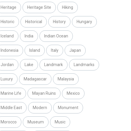
Heritage
Heritage Site
Hiking
Historic
Historical
History
Hungary
Iceland
India
Indian Ocean
Indonesia
Island
Italy
Japan
Jordan
Lake
Landmark
Landmarks
Luxury
Madagascar
Malaysia
Marine Life
Mayan Ruins
Mexico
Middle East
Modern
Monument
Morocco
Museum
Music