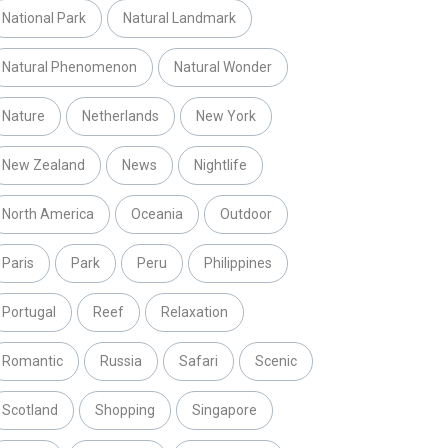
National Park
Natural Landmark
Natural Phenomenon
Natural Wonder
Nature
Netherlands
New York
New Zealand
News
Nightlife
North America
Oceania
Outdoor
Paris
Park
Peru
Philippines
Portugal
Reef
Relaxation
Romantic
Russia
Safari
Scenic
Scotland
Shopping
Singapore