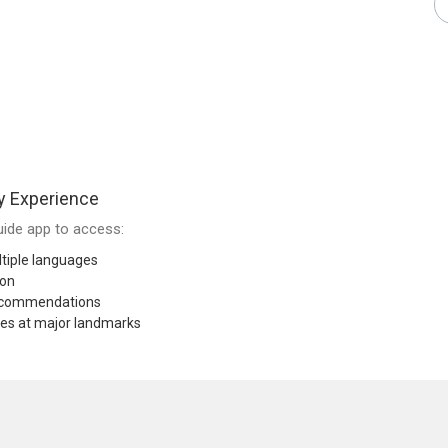
y Experience
ide app to access:
tiple languages
ion
recommendations
res at major landmarks