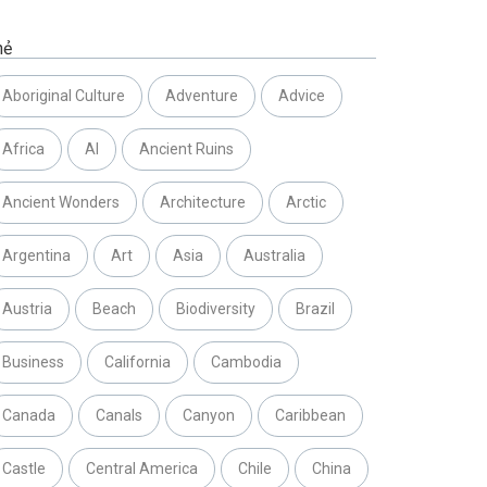
hẻ
Aboriginal Culture
Adventure
Advice
Africa
AI
Ancient Ruins
Ancient Wonders
Architecture
Arctic
Argentina
Art
Asia
Australia
Austria
Beach
Biodiversity
Brazil
Business
California
Cambodia
Canada
Canals
Canyon
Caribbean
Castle
Central America
Chile
China