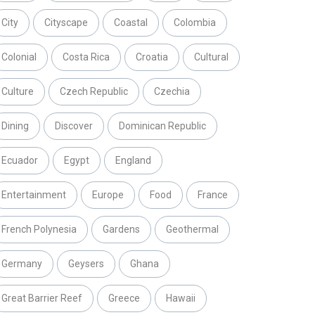
City
Cityscape
Coastal
Colombia
Colonial
Costa Rica
Croatia
Cultural
Culture
Czech Republic
Czechia
Dining
Discover
Dominican Republic
Ecuador
Egypt
England
Entertainment
Europe
Food
France
French Polynesia
Gardens
Geothermal
Germany
Geysers
Ghana
Great Barrier Reef
Greece
Hawaii