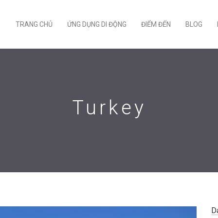
TRANG CHỦ
ỨNG DỤNG DI ĐỘNG
ĐIỂM ĐẾN
BLOG
Turkey
D