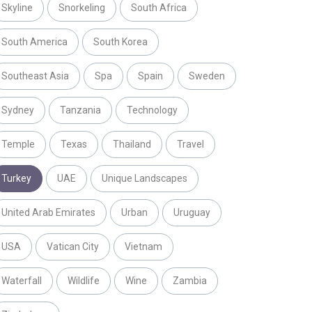
Skyline
Snorkeling
South Africa
South America
South Korea
Southeast Asia
Spa
Spain
Sweden
Sydney
Tanzania
Technology
Temple
Texas
Thailand
Travel
Turkey
UAE
Unique Landscapes
United Arab Emirates
Urban
Uruguay
USA
Vatican City
Vietnam
Waterfall
Wildlife
Wine
Zambia