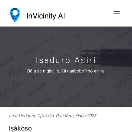
Iṣeduro Asiri
Bá a ṣe n gba, lo, àti daabobo ìmọ̀ ẹni rẹ
Last Updated: Ọjọ kẹfa, Oṣù Kẹta, Ọdún 2025
Iṣàkóso