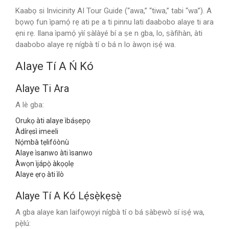
Kaabọ si Invicinity AI Tour Guide (“awa,” “tiwa,” tabi “wa”). A
bọwọ fun ìpamọ́ rẹ ati pe a ti pinnu lati daabobo alaye ti ara
ẹni rẹ. Ilana ìpamọ́ yìí ṣàlàyé bí a ṣe n gba, lo, ṣàfihàn, àti
daabobo alaye rẹ nígbà tí o bá n lo àwọn iṣẹ́ wa.
Alaye Tí A Ń Kó
Alaye Ti Ara
A lè gba:
Orukọ àti alaye ìbáṣepọ
Àdírẹsì imeeli
Nọ́mbà tẹlifóònù
Alaye ìsanwo àti ìsanwo
Àwọn ìjápọ̀ àkọọlẹ
Alaye ẹrọ àti ìlò
Alaye Tí A Kó Lẹ́sẹ̀kẹsẹ̀
A gba alaye kan laifọwọyi nígbà tí o bá ṣàbẹwò sí iṣẹ́ wa,
pẹ̀lú: