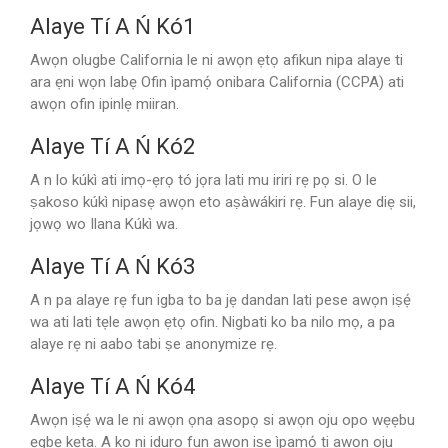
Alaye Tí A Ń Kó1
Awọn olugbe California le ni awọn ẹtọ afikun nipa alaye ti
ara ẹni wọn labẹ Ofin ìpamọ́ onibara California (CCPA) ati
awọn ofin ipinlẹ miiran.
Alaye Tí A Ń Kó2
A n lo kúkì ati imọ-ẹrọ tó jọra lati mu iriri rẹ pọ si. O le
ṣakoso kúkì nipasẹ awọn eto aṣàwákiri rẹ. Fun alaye diẹ sii,
jọwọ wo Ilana Kúkì wa.
Alaye Tí A Ń Kó3
A n pa alaye rẹ fun igba to ba jẹ dandan lati pese awọn iṣẹ́
wa ati lati tẹle awọn ẹtọ ofin. Nigbati ko ba nilo mọ, a pa
alaye rẹ ni aabo tabi ṣe anonymize rẹ.
Alaye Tí A Ń Kó4
Awọn iṣẹ́ wa le ni awọn ọna asopọ si awọn oju opo wẹẹbu
ẹgbẹ kẹta. A ko ni iduro fun awọn iṣe ìpamọ́ ti awọn oju