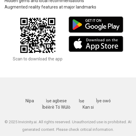
Hidden gems and local recommendations
Augmented reality features at major landmarks
Scan to download the app
Nípa
ìṣe agbese
Iṣẹ
Ìye owó
Ìbéèrè Tó Wúlò
Kan si
© 2025 Invicinity.ai. All rights reserved. Unauthorized use is prohibited. AI
generated content. Please check critical information.