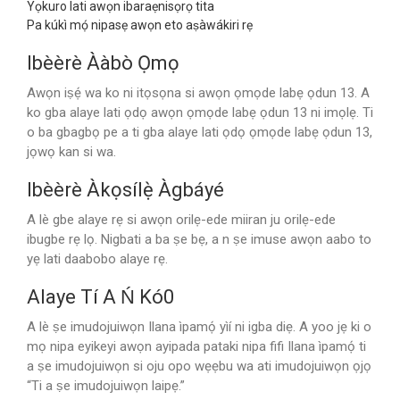
Yọkuro lati awọn ibaraẹnisọrọ tita
Pa kúkì mọ́ nipasẹ awọn eto aṣàwákiri rẹ
Ibèèrè Ààbò Ọmọ
Awọn iṣẹ́ wa ko ni itọsọna si awọn ọmọde labẹ ọdun 13. A
ko gba alaye lati ọdọ awọn ọmọde labẹ ọdun 13 ni imọlẹ. Ti
o ba gbagbọ pe a ti gba alaye lati ọdọ ọmọde labẹ ọdun 13,
jọwọ kan si wa.
Ibèèrè Àkọsílẹ̀ Àgbáyé
A lè gbe alaye rẹ si awọn orilẹ-ede miiran ju orilẹ-ede
ibugbe rẹ lọ. Nigbati a ba ṣe bẹ, a n ṣe imuse awọn aabo to
yẹ lati daabobo alaye rẹ.
Alaye Tí A Ń Kó0
A lè ṣe imudojuiwọn Ilana ìpamọ́ yìí ni igba diẹ. A yoo jẹ ki o
mọ nipa eyikeyi awọn ayipada pataki nipa fifi Ilana ìpamọ́ ti
a ṣe imudojuiwọn si oju opo wẹẹbu wa ati imudojuiwọn ọjọ
“Ti a ṣe imudojuiwọn laipẹ.”