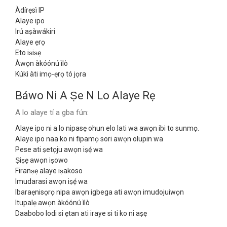
Àdírẹsì IP
Alaye ipo
Irú aṣàwákiri
Alaye ẹrọ
Eto iṣiṣẹ
Àwọn àkóónú ìlò
Kúkì àti imọ-ẹrọ tó jọra
Báwo Ni A Ṣe N Lo Alaye Rẹ
A lo alaye tí a gba fún:
Alaye ipo ni a lo nipasẹ ohun elo lati wa awọn ibi to sunmọ.
Alaye ipo naa ko ni fipamọ sori awọn olupin wa
Pese ati ṣetọju awọn iṣẹ́ wa
Ṣiṣẹ awọn iṣowo
Firanṣẹ alaye iṣakoso
Imudarasi awọn iṣẹ́ wa
Ibaraẹnisọrọ nipa awọn igbega ati awọn imudojuiwọn
Itupalẹ awọn àkóónú ìlò
Daabobo lodi si ẹtan ati iraye si ti ko ni aṣẹ