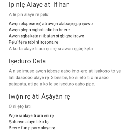
Ipinlẹ Alaye ati Ifihan
A lè pin alaye rẹ pẹlu:
Awọn olupese iṣẹ́ ati awọn alabaṣiṣẹpọ iṣowo
Awọn ọlọpa nigbati ofin ba beere
Awọn ẹgbẹ kẹta ni ibatan si gbigbe iṣowo
Pẹlu ìfẹ́ rẹ tabi ni itọsọna rẹ
A ko ta alaye ti ara ẹni rẹ si awọn ẹgbẹ kẹta.
Iṣeduro Data
A n ṣe imuse awọn igbese aabo imọ-ẹrọ ati iṣakoso to yẹ
lati daabobo alaye rẹ. Sibẹsibẹ, ko si eto ti o ni aabo
patapata, ati pe a ko le ṣe iṣeduro aabo pipe.
Iwọ̀n rẹ àti Àṣàyàn rẹ
O ni ẹtọ lati:
Wọle si alaye ti ara ẹni rẹ
Ṣatunṣe alaye ti ko tọ
Beere fun piparẹ alaye rẹ