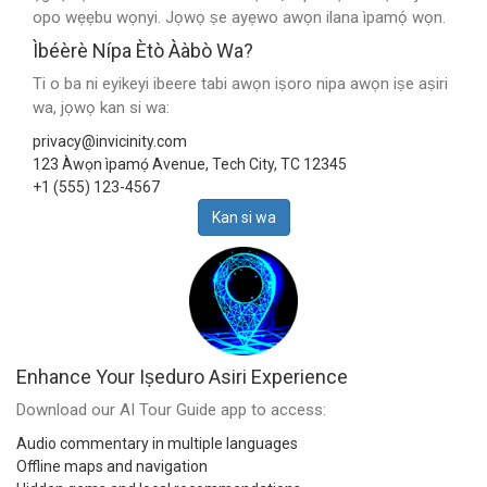
opo wẹẹbu wọnyi. Jọwọ ṣe ayẹwo awọn ilana ìpamọ́ wọn.
Ìbéèrè Nípa Ètò Ààbò Wa?
Ti o ba ni eyikeyi ibeere tabi awọn iṣoro nipa awọn iṣe aṣiri
wa, jọwọ kan si wa:
privacy@invicinity.com
123 Àwọn ìpamọ́ Avenue, Tech City, TC 12345
+1 (555) 123-4567
Kan si wa
Enhance Your Iṣeduro Asiri Experience
Download our AI Tour Guide app to access:
Audio commentary in multiple languages
Offline maps and navigation