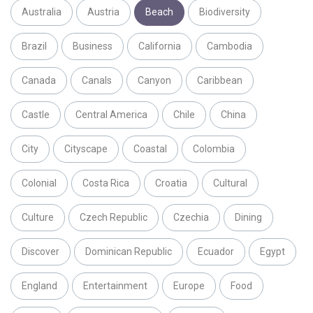
Australia
Austria
Beach
Biodiversity
Brazil
Business
California
Cambodia
Canada
Canals
Canyon
Caribbean
Castle
Central America
Chile
China
City
Cityscape
Coastal
Colombia
Colonial
Costa Rica
Croatia
Cultural
Culture
Czech Republic
Czechia
Dining
Discover
Dominican Republic
Ecuador
Egypt
England
Entertainment
Europe
Food