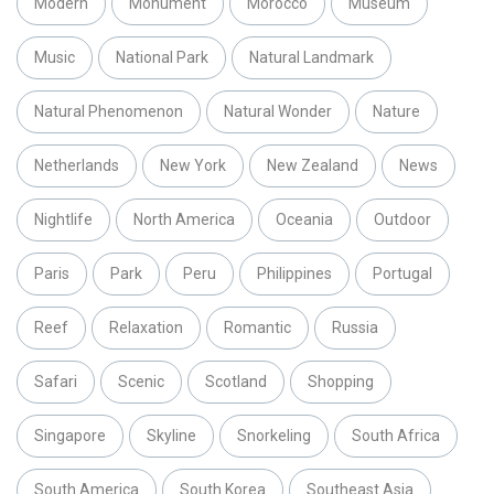
Modern
Monument
Morocco
Museum
Music
National Park
Natural Landmark
Natural Phenomenon
Natural Wonder
Nature
Netherlands
New York
New Zealand
News
Nightlife
North America
Oceania
Outdoor
Paris
Park
Peru
Philippines
Portugal
Reef
Relaxation
Romantic
Russia
Safari
Scenic
Scotland
Shopping
Singapore
Skyline
Snorkeling
South Africa
South America
South Korea
Southeast Asia