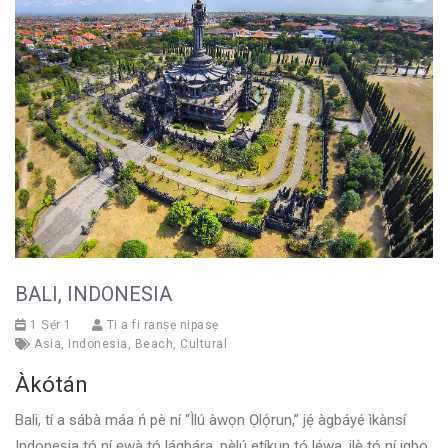
BALI, INDONESIA
1 Ṣẹ́r 1
Ti a fi ranṣẹ nipasẹ
Asia
,
Indonesia
,
Beach
,
Cultural
Àkótán
Bali, tí a sábà máa ń pè ní “Ìlú àwọn Ọlọ́run,” jẹ́ àgbáyé ìkànsí
Indoneṣia tó ní ẹwà tó lágbára, pẹ̀lú etíkun tó lẹ́wa, ilẹ̀ tó ní igbo,