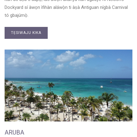
Dockyard sí àwọn ìfihàn aláwọ̀n ti àṣà Antiguan nígbà Carnival
tó gbajúmọ̀.
TẸSIWAJU KIKA
ARUBA