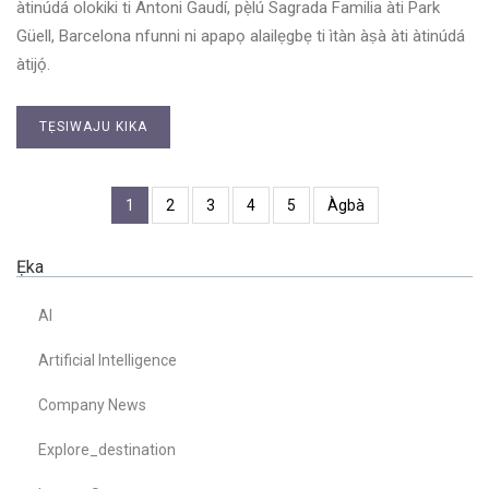
àtinúdá olokiki ti Antoni Gaudí, pẹ̀lú Sagrada Familia àti Park
Güell, Barcelona nfunni ni apapọ alailẹgbẹ ti ìtàn àṣà àti àtinúdá
àtijọ́.
TẸSIWAJU KIKA
1
2
3
4
5
Àgbà
Ẹka
AI
Artificial Intelligence
Company News
Explore_destination