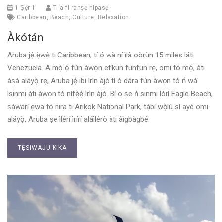
1 Ṣẹ́r 1
Ti a fi ranṣẹ nipasẹ
Caribbean
,
Beach
,
Culture
,
Relaxation
Àkótán
Aruba jẹ́ ẹ̀wẹ̀ ti Caribbean, tí ó wà ní ìlà oòrùn 15 miles láti
Venezuela. A mọ̀ ọ́ fún àwọn etíkun funfun rẹ, omi tó mọ́, àti
àṣà aláyọ̀ rẹ, Aruba jẹ́ ibi ìrìn àjò tí ó dára fún àwọn tó ń wá
ìsinmi àti àwọn tó nífẹ̀ẹ́ ìrìn àjò. Bí o ṣe ń sinmi lórí Eagle Beach,
ṣàwárí ẹwa tó nira ti Arikok National Park, tàbí wọ̀lú sí ayé omi
aláyọ̀, Aruba ṣe ìlérí ìrírí aláìlérò àti àìgbàgbé.
TẸSIWAJU KIKA