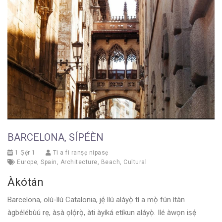
BARCELONA, SÍPÉÈN
1 Ṣẹ́r 1
Ti a fi ranṣẹ nipasẹ
Europe
,
Spain
,
Architecture
,
Beach
,
Cultural
Àkótán
Barcelona, olú-ìlú Catalonia, jẹ́ ìlú aláyọ̀ tí a mọ̀ fún ìtàn
àgbélébùú rẹ, àṣà ọlọ́rọ̀, àti àyíká etíkun aláyọ̀. Ilé àwọn iṣẹ́