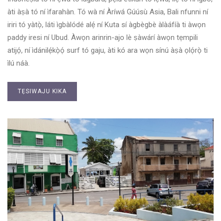
àti àṣà tó ní ìfarahàn. Tó wà ní Àríwá Gúúsù Asia, Bali nfunni ní
iriri tó yàtọ̀, láti ìgbàlódé alẹ́ ní Kuta sí àgbègbè àlàáfíà ti àwọn
paddy iresi ní Ubud. Àwọn arinrin-ajo lè ṣàwárí àwọn tẹmpili
atijọ́, ní ìdánilẹ́kọ̀ọ́ surf tó gaju, àti kó ara wọn sínú àṣà ọlọ́rọ̀ ti
ìlú náà.
TẸSIWAJU KIKA