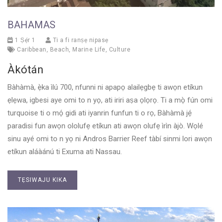
BAHAMAS
1 Ṣẹ́r 1
Ti a fi ranṣẹ nipasẹ
Caribbean
,
Beach
,
Marine Life
,
Culture
Àkótán
Bàhàmà, ẹ̀ka ìlú 700, nfunni ni apapọ alailẹgbẹ ti awọn etíkun
ẹlẹwa, igbesi aye omi to n yọ, ati iriri aṣa ọlọrọ. Ti a mọ̀ fún omi
turquoise ti o mọ́ gidi ati iyanrin funfun ti o rọ, Bàhàmà jẹ́
paradisi fun awọn ololufẹ etíkun ati awọn olufẹ ìrìn àjò. Wọlé
sinu ayé omi to n yọ ni Andros Barrier Reef tàbí sinmi lori awọn
etíkun aláàánú ti Exuma ati Nassau.
TẸSIWAJU KIKA