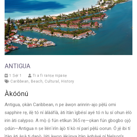
ANTIGUA
1 Ṣẹ́r 1
Ti a fi ranṣẹ nipasẹ
Caribbean
,
Beach
,
Cultural
,
History
Àkóónú
Antigua, ọkàn Caribbean, n pe àwọn arinrin-ajo pẹ̀lú omi
sapphire rẹ, ilẹ̀ tó ní àlàáfíà, àti ìtàn ìgbésí ayé tó n lu sí ohun èlò
irin àti calypso. A mọ̀ ọ́ fún etíkun 365 rẹ—ọkan fún gbogbo ọjọ́
ọdún—Antigua n ṣe ìlérí ìrìn àjò tí kò ní parí pẹ̀lú oorun. Ó jẹ́ ibi tí
ìtàn àti àṣà ti dapọ̀, láti àwọn àkúnya ìtàn àgbáyé ní Nelson’s