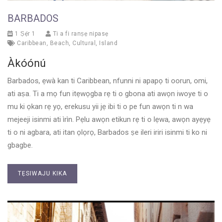
BARBADOS
1 Ṣẹ́r 1
Ti a fi ranṣẹ nipasẹ
Caribbean
,
Beach
,
Cultural
,
Island
Àkóónú
Barbados, ẹwà kan ti Caribbean, nfunni ni apapọ ti oorun, omi,
ati aṣa. Ti a mọ fun itẹwọgba rẹ ti o gbona ati awọn iwoye ti o
mu ki ọkan rẹ yọ, erekusu yii jẹ ibi ti o pe fun awọn ti n wa
mejeeji isinmi ati ìrìn. Pẹlu awọn etikun rẹ ti o lẹwa, awọn ayẹyẹ
ti o ni agbara, ati itan ọlọrọ, Barbados ṣe ileri iriri isinmi ti ko ni
gbagbe.
TẸSIWAJU KIKA