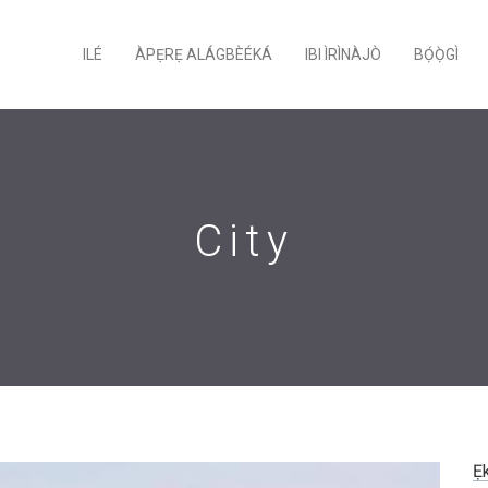
ILÉ
ÀPẸRẸ ALÁGBÈÉKÁ
IBI ÌRÌNÀJÒ
BỌ́Ọ̀GÌ
City
Ẹ