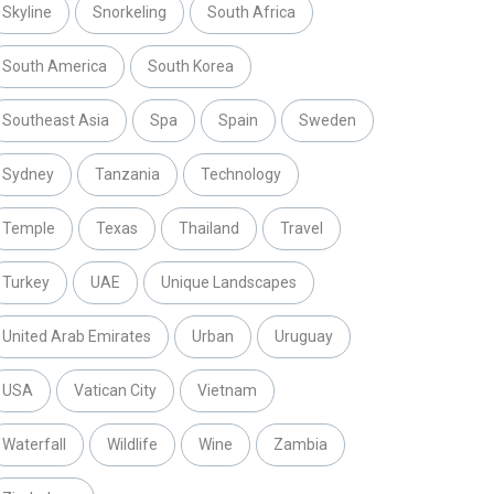
Skyline
Snorkeling
South Africa
South America
South Korea
Southeast Asia
Spa
Spain
Sweden
Sydney
Tanzania
Technology
Temple
Texas
Thailand
Travel
Turkey
UAE
Unique Landscapes
United Arab Emirates
Urban
Uruguay
USA
Vatican City
Vietnam
Waterfall
Wildlife
Wine
Zambia