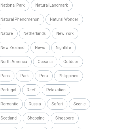
National Park
Natural Landmark
Natural Phenomenon
Natural Wonder
Nature
Netherlands
New York
New Zealand
News
Nightlife
North America
Oceania
Outdoor
Paris
Park
Peru
Philippines
Portugal
Reef
Relaxation
Romantic
Russia
Safari
Scenic
Scotland
Shopping
Singapore