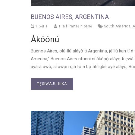
BUENOS AIRES, ARGENTINA
1 Ṣẹ́r 1
Ti a fi ranṣẹ nipasẹ
South America
,
A
Àkóónú
Buenos Aires, olú-ìlú aláyọ̀ ti Argentina, jẹ́ ìlú kan tí 
America,” Buenos Aires nfunni ní àkópọ̀ aláyọ̀ ti ẹwà Y
àyàrá àwò, sí àwọn ọjà tó ń bọ́ àti ìgbé ayé aláyọ̀, B
TẸSIWAJU KIKA