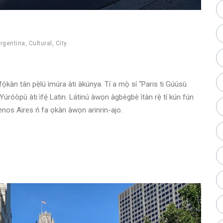
rgentina
,
Cultural
,
City
ń fọ́kàn tán pẹ̀lú ìmúra àti àkúnya. Tí a mọ̀ sí “Paris ti Gúúsù
úróòpù àti ìfẹ́ Latin. Látinú àwọn àgbègbè ìtàn rẹ̀ tí kún fún
uenos Aires ń fa ọkàn àwọn arinrin-ajo.