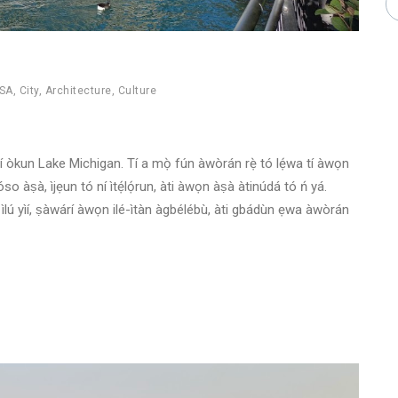
SA
,
City
,
Architecture
,
Culture
lórí etí òkun Lake Michigan. Tí a mọ̀ fún àwòrán rẹ̀ tó lẹ́wa tí àwọn
àṣà, ìjẹun tó ní ìtẹ́lọ́run, àti àwọn àṣà àtinúdá tó ń yá.
i ní ìlú yìí, ṣàwárí àwọn ilé-ìtàn àgbélébù, àti gbádùn ẹwa àwòrán