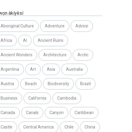
wọn àkíyèsí
Aboriginal Culture
Adventure
Advice
Africa
AI
Ancient Ruins
Ancient Wonders
Architecture
Arctic
Argentina
Art
Asia
Australia
Austria
Beach
Biodiversity
Brazil
Business
California
Cambodia
Canada
Canals
Canyon
Caribbean
Castle
Central America
Chile
China