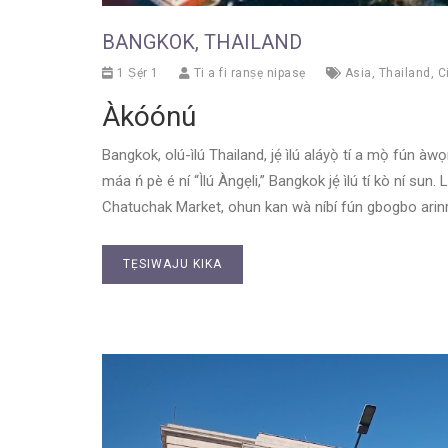
BANGKOK, THAILAND
1 Ṣẹ́r 1
Ti a fi ranṣẹ nipasẹ
Asia
,
Thailand
,
C
Àkóónú
Bangkok, olú-ìlú Thailand, jẹ́ ìlú aláyọ̀ tí a mọ̀ fún àwọn t
máa ń pè é ní “Ìlú Àngẹli,” Bangkok jẹ́ ìlú tí kò ní sun. L
Chatuchak Market, ohun kan wà níbí fún gbogbo arinr
TẸSIWAJU KIKA