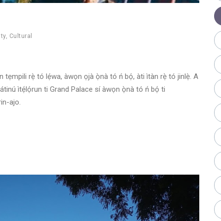
ity
,
Cultural
ẹmpili rẹ̀ tó lẹ́wa, àwọn ọjà ọ̀nà tó ń bọ́, àti ìtàn rẹ̀ tó jinlẹ̀. A
átinú ìtẹ́lọ́run ti Grand Palace sí àwọn ọ̀nà tó ń bọ́ ti
in-ajo.