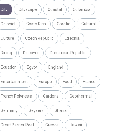
City
Cityscape
Coastal
Colombia
Colonial
Costa Rica
Croatia
Cultural
Culture
Czech Republic
Czechia
Dining
Discover
Dominican Republic
Ecuador
Egypt
England
Entertainment
Europe
Food
France
French Polynesia
Gardens
Geothermal
Germany
Geysers
Ghana
Great Barrier Reef
Greece
Hawaii