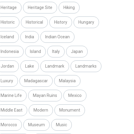
Heritage
Heritage Site
Hiking
Historic
Historical
History
Hungary
Iceland
India
Indian Ocean
Indonesia
Island
Italy
Japan
Jordan
Lake
Landmark
Landmarks
Luxury
Madagascar
Malaysia
Marine Life
Mayan Ruins
Mexico
Middle East
Modern
Monument
Morocco
Museum
Music