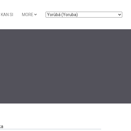
KAN SI
MORE
ka