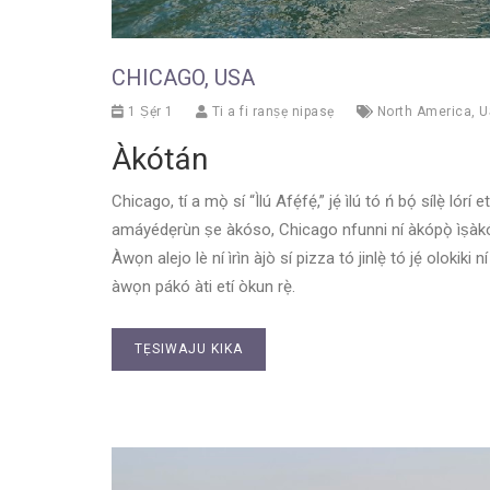
CHICAGO, USA
1 Ṣẹ́r 1
Ti a fi ranṣẹ nipasẹ
North America
,
U
Àkótán
Chicago, tí a mọ̀ sí “Ìlú Afẹ́fẹ́,” jẹ́ ìlú tó ń bọ́ sílẹ̀ 
amáyédẹrùn ṣe àkóso, Chicago nfunni ní àkópọ̀ ìṣàkóso 
Àwọn alejo lè ní ìrìn àjò sí pizza tó jinlẹ̀ tó jẹ́ olokik
àwọn pákó àti etí òkun rẹ̀.
TẸSIWAJU KIKA