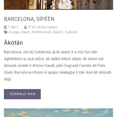
BARCELONA, SÍPÉÈN
1 Ṣẹ́r 1
Ti a fi ranṣẹ nipasẹ
Europe
,
Spain
,
Architecture
,
Beach
,
Cultural
Àkótán
Barcelona, olú-ìlú Catalonia, jẹ́ ìlú aláyọ̀ tí a mọ̀ fún ìtàn
àgbélébùú rẹ, àṣà ọlọ́rọ̀, àti àyíká etíkun aláyọ̀. Ilé àwọn iṣẹ́
àtinúdá olokiki ti Antoni Gaudí, pẹ̀lú Sagrada Familia àti Park
Güell, Barcelona nfunni ni apapọ alailẹgbẹ ti ìtàn àṣà àti àtinúdá
àtijọ́.
TẸSIWAJU KIKA