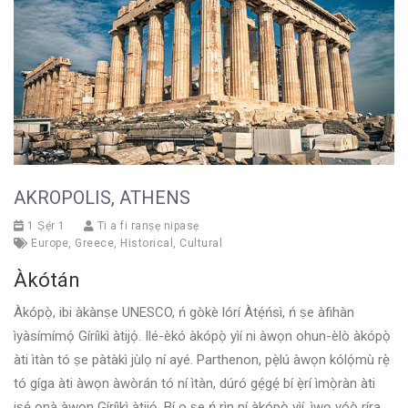
AKROPOLIS, ATHENS
1 Ṣẹ́r 1
Ti a fi ranṣẹ nipasẹ
Europe
,
Greece
,
Historical
,
Cultural
Àkótán
Àkópọ̀, ibi àkànṣe UNESCO, ń gòkè lórí Àtẹ́ńsì, ń ṣe àfihàn
ìyàsímímọ́ Gíríìkì àtijọ́. Ilé-èkó àkópọ̀ yìí ni àwọn ohun-èlò àkópọ̀
àti ìtàn tó ṣe pàtàkì jùlọ ní ayé. Parthenon, pẹ̀lú àwọn kólọ́mù rẹ̀
tó gíga àti àwọn àwòrán tó ní ìtàn, dúró gẹ́gẹ́ bí ẹ̀rí ìmọ̀ràn àti
iṣẹ́ ọnà àwọn Gíríìkì àtijọ́. Bí o ṣe ń rìn ní àkópọ̀ yìí, ìwọ yóò ríra