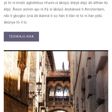
yìí tó ní ìmúlò àgbélébùú nfunni ní àkópọ̀ àtẹ́yẹ́ àtijọ́ àti àfihàn ìlú
àtijọ́. Àwọn arinrin-ajo ní ìfẹ́ sí àkópọ̀ àtọkànwá ti Amsterdam,
níbi tí gbogbo ọ̀nà àti ikánnà ti sọ ìtàn ti ìtàn rẹ̀ tó ní ìtàn pẹ̀lú
àkúnya tó ń lọ.
TẸSIWAJU KIKA