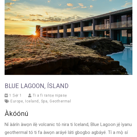
BLUE LAGOON, ÍSLAND
1 Ṣẹ́r 1
Ti a fi ranṣẹ nipasẹ
Europe
,
Iceland
,
Spa
,
Geothermal
Àkóónú
Ní àárín àwọn ilẹ̀ volcanic tó nira ti Iceland, Blue Lagoon jẹ́ ìyanu
geothermal tó ti fa àwọn aráyé láti gbogbo agbáyé. Tí a mọ̀ sí