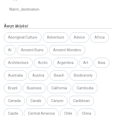
Warm_destination
Àwọn àkíyèsí
Aboriginal Culture
Adventure
Advice
Africa
AI
Ancient Ruins
Ancient Wonders
Architecture
Arctic
Argentina
Art
Asia
Australia
Austria
Beach
Biodiversity
Brazil
Business
California
Cambodia
Canada
Canals
Canyon
Caribbean
Castle
Central America
Chile
China