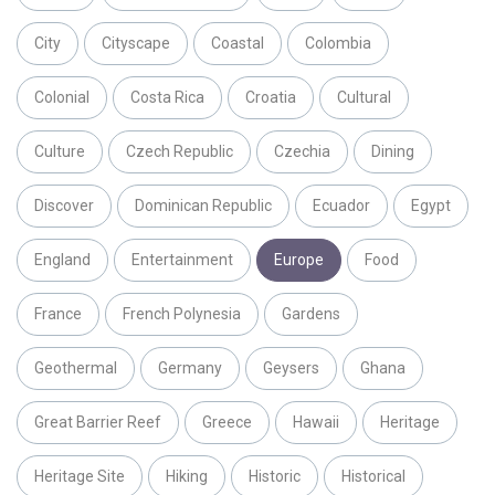
City
Cityscape
Coastal
Colombia
Colonial
Costa Rica
Croatia
Cultural
Culture
Czech Republic
Czechia
Dining
Discover
Dominican Republic
Ecuador
Egypt
England
Entertainment
Europe
Food
France
French Polynesia
Gardens
Geothermal
Germany
Geysers
Ghana
Great Barrier Reef
Greece
Hawaii
Heritage
Heritage Site
Hiking
Historic
Historical