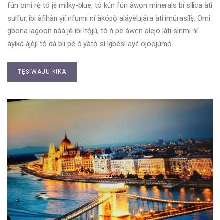
fún omi rẹ̀ tó jẹ́ milky-blue, tó kún fún àwọn minerals bí silica àti
sulfur, ibi àfihàn yìí nfunni ní àkópọ̀ aláyèlujára àti ìmúrasílẹ̀. Omi
gbona lagoon náà jẹ́ ibi ìtọ́jú, tó ń pe àwọn alejo láti sinmi ní
àyíká àjèjì tó dà bíi pé ó yàtọ̀ sí ìgbésí ayé ojoojúmọ́.
TẸSIWAJU KIKA