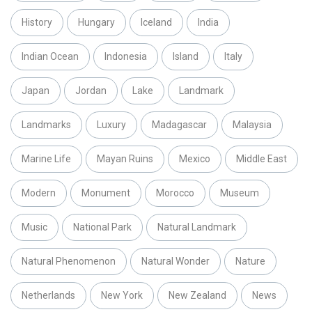
History
Hungary
Iceland
India
Indian Ocean
Indonesia
Island
Italy
Japan
Jordan
Lake
Landmark
Landmarks
Luxury
Madagascar
Malaysia
Marine Life
Mayan Ruins
Mexico
Middle East
Modern
Monument
Morocco
Museum
Music
National Park
Natural Landmark
Natural Phenomenon
Natural Wonder
Nature
Netherlands
New York
New Zealand
News