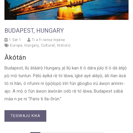
BUDAPEST, HUNGARY
1 Ṣẹ́r 1
Ti a fi ranṣẹ nipasẹ
Europe
,
Hungary
,
Cultural
,
Historic
Àkótán
Budapest, ìlú àtàárọ̀ Hungary, jẹ́ ìlú kan tí ó dára jùlọ tí ó dá àtijọ́
pọ̀ mọ́ tuntun. Pẹ̀lú àyíká rẹ̀ tó lẹ́wa, ìgbé ayé aláyọ̀, àti itan àṣà
tó ní ìtàn, ó nfunni ní ọ̀pọ̀lọpọ̀ ìrírí fún gbogbo irú àwọn arinrin-
ajo. A mọ̀ ọ́ fún àwọn àwòrán odò rẹ̀ tó lẹ́wa, Budapest sábà
máa n pe ni “Paris ti Ila-õrùn.”
TẸSIWAJU KIKA