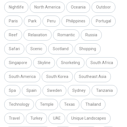
Nightlife
North America
Oceania
Outdoor
Paris
Park
Peru
Philippines
Portugal
Reef
Relaxation
Romantic
Russia
Safari
Scenic
Scotland
Shopping
Singapore
Skyline
Snorkeling
South Africa
South America
South Korea
Southeast Asia
Spa
Spain
Sweden
Sydney
Tanzania
Technology
Temple
Texas
Thailand
Travel
Turkey
UAE
Unique Landscapes