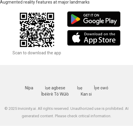
Augmented reality features at major landmarks
Scan to download the app
Nípa
ìṣe agbese
Iṣẹ
Ìye owó
Ìbéèrè Tó Wúlò
Kan si
© 2025 Invicinity.ai. All rights reserved. Unauthorized use is prohibited. AI
generated content. Please check critical information.