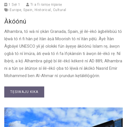
1 Ṣẹ́r 1
Ti a fi ranṣẹ nipasẹ
Europe
,
Spain
,
Historical
,
Cultural
Àkóónú
Alhambra, tó wà ní ọkàn Granada, Spain, jẹ́ ilé-èkó àgbélébùú tó
lẹ́wà tó ń fi hàn pé ìtàn àṣà Moorish tó ní ìtàn pẹ̀lú. Àyè Ìtàn
Àgbáyé UNESCO yìí jẹ́ olokiki fún àyẹyẹ àkóónú Islam rẹ, àwọn
ọgbà tó ní ìmúra, àti ẹwà tó ń fa ìfọkànsìn ti àwọn ilé-èkó rẹ. Ní
ìbẹ̀rẹ̀, a kọ́ Alhambra gẹ́gẹ́ bí ilé-èkó kékeré ní AD 889, Alhambra
ni a tún ṣe àtúnṣe sí ilé-èkó ọba tó lẹ́wà ní àkókò Nasrid Emir
Mohammed ben Al-Ahmar ní ọrundun kẹtàlélọ́gọ́rin.
TẸSIWAJU KIKA