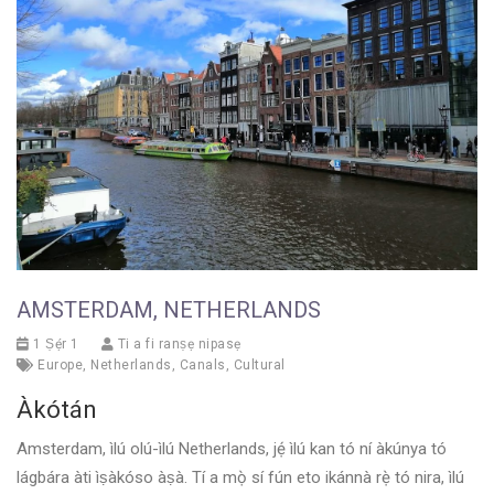
AMSTERDAM, NETHERLANDS
1 Ṣẹ́r 1
Ti a fi ranṣẹ nipasẹ
Europe
,
Netherlands
,
Canals
,
Cultural
Àkótán
Amsterdam, ìlú olú-ìlú Netherlands, jẹ́ ìlú kan tó ní àkúnya tó
lágbára àti ìṣàkóso àṣà. Tí a mọ̀ sí fún eto ikánnà rẹ̀ tó nira, ìlú